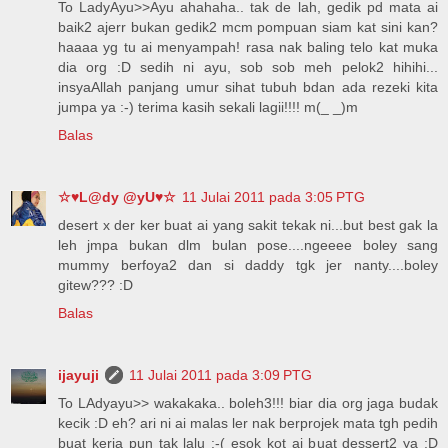
To LadyAyu>>Ayu ahahaha.. tak de lah, gedik pd mata ai
baik2 ajerr bukan gedik2 mcm pompuan siam kat sini kan?
haaaa yg tu ai menyampah! rasa nak baling telo kat muka
dia org :D sedih ni ayu, sob sob meh pelok2 hihihi...
insyaAllah panjang umur sihat tubuh bdan ada rezeki kita
jumpa ya :-) terima kasih sekali lagii!!!! m(_ _)m
Balas
☆♥L@dy @yU♥☆
11 Julai 2011 pada 3:05 PTG
desert x der ker buat ai yang sakit tekak ni...but best gak la
leh jmpa bukan dlm bulan pose....ngeeee boley sang
mummy berfoya2 dan si daddy tgk jer nanty....boley
gitew??? :D
Balas
ijayuji
11 Julai 2011 pada 3:09 PTG
To LAdyayu>> wakakaka.. boleh3!!! biar dia org jaga budak
kecik :D eh? ari ni ai malas ler nak berprojek mata tgh pedih
buat kerja pun tak lalu :-( esok kot ai buat dessert2 ya :D