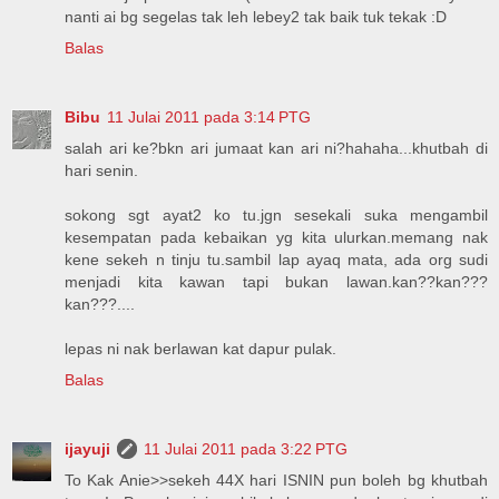
nanti ai bg segelas tak leh lebey2 tak baik tuk tekak :D
Balas
Bibu
11 Julai 2011 pada 3:14 PTG
salah ari ke?bkn ari jumaat kan ari ni?hahaha...khutbah di
hari senin.
sokong sgt ayat2 ko tu.jgn sesekali suka mengambil
kesempatan pada kebaikan yg kita ulurkan.memang nak
kene sekeh n tinju tu.sambil lap ayaq mata, ada org sudi
menjadi kita kawan tapi bukan lawan.kan??kan???
kan???....
lepas ni nak berlawan kat dapur pulak.
Balas
ijayuji
11 Julai 2011 pada 3:22 PTG
To Kak Anie>>sekeh 44X hari ISNIN pun boleh bg khutbah