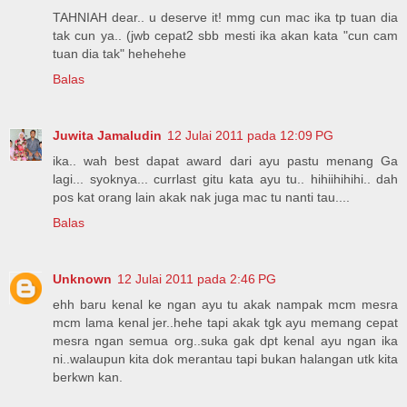
TAHNIAH dear.. u deserve it! mmg cun mac ika tp tuan dia
tak cun ya.. (jwb cepat2 sbb mesti ika akan kata "cun cam
tuan dia tak" hehehehe
Balas
Juwita Jamaludin
12 Julai 2011 pada 12:09 PG
ika.. wah best dapat award dari ayu pastu menang Ga
lagi... syoknya... currlast gitu kata ayu tu.. hihiihihihi.. dah
pos kat orang lain akak nak juga mac tu nanti tau....
Balas
Unknown
12 Julai 2011 pada 2:46 PG
ehh baru kenal ke ngan ayu tu akak nampak mcm mesra
mcm lama kenal jer..hehe tapi akak tgk ayu memang cepat
mesra ngan semua org..suka gak dpt kenal ayu ngan ika
ni..walaupun kita dok merantau tapi bukan halangan utk kita
berkwn kan.