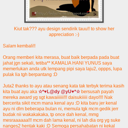
Kiut tak??? ayu design sendirik tauu!! to show her
appreciation :-)
Salam kembali!!
Orang memberi kita merasa, buat baik berpada pada buat
jahat jgn sekali, tetiba** KAMALIA HANI YUNUS saya
memerlukan anda utk lempang pipi saya laju2, oppps, lupa
pulak lia tgh berpantang :D
Juta2 thanks to ayu atau senang kata tak terbyk terima kasih
kita buat ayu aka
☆*♥L@dy @yU♥*☆
bersusah payah
mereka award yg sgt kawaiiiiii!!! daisukiiiii dayo!!!! Nak
bercerita sikit mcm mana kenal ayu :D kita baru jer kenal
ayu ni dlm beberapa bulan ni, memula tgk mcm gedik jerr
budak nii wakakakaka, tp once dah kenal, mmg
mesraaaaaa!!! mcm dah lama kenal, ni lah dia org yg suke
nanges2 hentak kaki :D Semoga persahabatan ni kekal