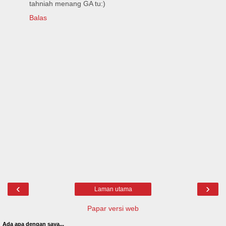
tahniah menang GA tu:)
Balas
‹
›
Laman utama
Papar versi web
Ada apa dengan saya...