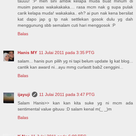
tauuu! :P meh sini ambik kelapa muda buat minum di
musim panas wakakakaka.... rasa mcm nak g supa pulak
carik kelapa muda! wakakaka.. eh? ai pun nak kena bersilat
kat dapo jap g tp nak settlekan gosok dulu yg dah
menggunung sbb semalam cuti hari menggosok :P
Balas
Hanis MY
11 Julai 2011 pada 3:35 PTG
salam... hanis pun pilih yg ni tapi belum update lg kat blog...
cantik kan award ni...ayu mmg curlastt bab2 cenggini...
Balas
ijayuji
11 Julai 2011 pada 3:47 PTG
Salam Hanis>> kan kan kita suke yg ni mcm ada
sentimental value gituuu :D salam kenal m(_ _)m
Balas