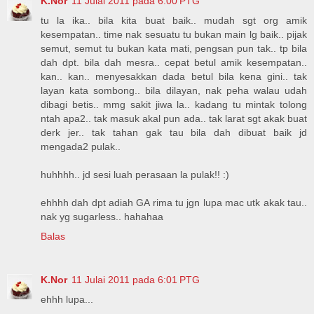
K.Nor
11 Julai 2011 pada 6:00 PTG
tu la ika.. bila kita buat baik.. mudah sgt org amik
kesempatan.. time nak sesuatu tu bukan main lg baik.. pijak
semut, semut tu bukan kata mati, pengsan pun tak.. tp bila
dah dpt. bila dah mesra.. cepat betul amik kesempatan..
kan.. kan.. menyesakkan dada betul bila kena gini.. tak
layan kata sombong.. bila dilayan, nak peha walau udah
dibagi betis.. mmg sakit jiwa la.. kadang tu mintak tolong
ntah apa2.. tak masuk akal pun ada.. tak larat sgt akak buat
derk jer.. tak tahan gak tau bila dah dibuat baik jd
mengada2 pulak..
huhhhh.. jd sesi luah perasaan la pulak!! :)
ehhhh dah dpt adiah GA rima tu jgn lupa mac utk akak tau..
nak yg sugarless.. hahahaa
Balas
K.Nor
11 Julai 2011 pada 6:01 PTG
ehhh lupa...