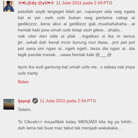
☆♥L@dy @yU♥☆
11 Julai 2011 pada 2:49 PTG
patutlah asyik tergeget lidah jer...rupanyer ada owg ngata
kat ai yer....owh uols bukan owg pertama cakap ai
gedikzzzz...kena akui ai gedikzzz gak..muahahahaha....ai
hentak kaki pow umah uols tetap utuh gitew....ahaks...
nak citer dari side ai plak ...ingatkan si ika ni serius
jer...sekali dah kenal mcm burung nuri daaa....pot pet pot
pet sana sini ngan ai...ngeh ngeh...beza dia ngan ai...dia
lagik pandai masak....uwaa hentak kaki @___@
tqvm ika sudi gantung kat umah uols nie...x sabaq nak jmpa
uols nanty
Balas
ijayuji
11 Julai 2011 pada 2:54 PTG
Salam,
To Cikcek>> insyaAllah kalau MENJADI kita bg ya hihihi...
dah lama tak buat mac takut tak menjadi wakakaka....