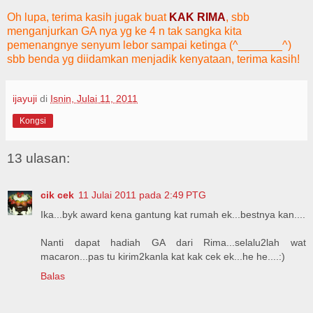
Oh lupa, terima kasih jugak buat
KAK RIMA
, sbb
menganjurkan GA nya yg ke 4 n tak sangka kita
pemenangnye senyum lebor sampai ketinga (^_______^)
sbb benda yg diidamkan menjadik kenyataan, terima kasih!
ijayuji
di
Isnin, Julai 11, 2011
Kongsi
13 ulasan:
cik cek
11 Julai 2011 pada 2:49 PTG
Ika...byk award kena gantung kat rumah ek...bestnya kan....
Nanti dapat hadiah GA dari Rima...selalu2lah wat
macaron...pas tu kirim2kanla kat kak cek ek...he he....:)
Balas