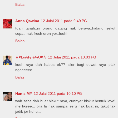
Balas
Anna Qawina
12 Julai 2011 pada 9:49 PG
tuan tanah..ni orang datang nak beraya..hidang sekut
cepat..nak fresh oren yer..fuuhh..
Balas
☆♥L@dy @yU♥☆
12 Julai 2011 pada 10:03 PG
kueh raya dah habes ek?? siler bagi duwet raya plak
ngeeeeee
Balas
Hanis MY
12 Julai 2011 pada 10:10 PG
wah saba dah buat biskut raya, cunnyer biskut bentuk love!
me likeee... bila la nak sampai seru nak buat ni, takut tak
jadik jer huhu...