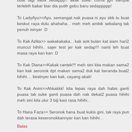
terlebih bakar biar dia putih gebu baru sedappppp!
To LadyAyu>>Ayu, semangat nak puasa ni ayu sbb tu buat
beskut raya dulu ahahaha... meh meh ambik sebalang tak
penuh isinyer :D
To Kak Azlita>> wakakakaka... kak ank bulan kat siam hari2
muncul hihihi.. sajer test jer kak sedap!!! nanti leh buat
masa raya kan kan :D
To Kak Diana>>Kakak cantek!!! meh sini kita makan sama2
kan kak seronok dpt makan sama2 duk kat beranda bual2
hihihi.... bestnyer kan kak, cayang akak!
To Kak Anim>>Ahkakkk! kita lepas raya dah habis ganti
puasa tak suke ganti puasa dah nak dekat2 puasa hihihi
meh sini kita ulur 3 biji kasi rasa hihihi...
To Hana Faza>> Seronok hana buat kukis gini, tak raya pun
dah terasa keseronokkannyer kan kan hihihi...
Balas