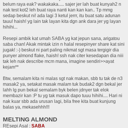
belum raya eak? wakakaka..... sajer jer lah buat kunyah2 n
nak test kot2 leh buat raya nanti kan kan kan.. Tp mmg
sedap beskut ni! ada lagi 3 ketul jerrr, itu buat satu adunan
tauu! haish! yg lain tak layan kita dgn ank dara jer yg layan
hihihi...
Resepi ambik kat umah SABA yg kat jepun sana, arigatou
saba chan! Akak mintak izin n halal resepinyer share kat sini
jugak! :-) beskut ni part paling nikmat sgt masa tergigir dia
punyer almond flake, haish! ssh nak citer kesedapan dia niii
tak leh nak describe mcm mana, imagine sendiri>>ayat
kejam**
Btw, semalam kita ni malas sgt nak makan, sbb tu tak de n3
masak2 ya, setakat masak malam tuk budak2 dgn bekal jer
lahh lg pun bekal semalam byk belen jdnyer tak elok
membazir kan :P tu yg tak masuk dapo tuuu hihihi.... Hari ni
nak kuar sbb ada urusan lagi, bila free kita buat kunjung
balas ya, mekasehhh!!!
MELTING ALMOND
REsepi Asal :
SABA