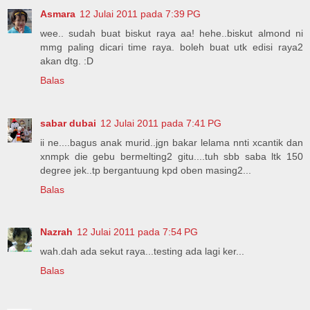
Asmara
12 Julai 2011 pada 7:39 PG
wee.. sudah buat biskut raya aa! hehe..biskut almond ni
mmg paling dicari time raya. boleh buat utk edisi raya2
akan dtg. :D
Balas
sabar dubai
12 Julai 2011 pada 7:41 PG
ii ne....bagus anak murid..jgn bakar lelama nnti xcantik dan
xnmpk die gebu bermelting2 gitu....tuh sbb saba ltk 150
degree jek..tp bergantuung kpd oben masing2...
Balas
Nazrah
12 Julai 2011 pada 7:54 PG
wah.dah ada sekut raya...testing ada lagi ker...
Balas