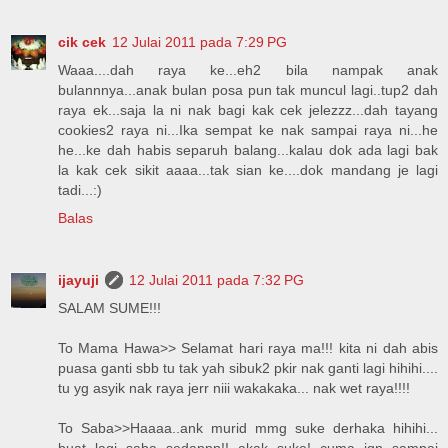
cik cek
12 Julai 2011 pada 7:29 PG
Waaa....dah raya ke...eh2 bila nampak anak
bulannnya...anak bulan posa pun tak muncul lagi..tup2 dah
raya ek...saja la ni nak bagi kak cek jelezzz...dah tayang
cookies2 raya ni...Ika sempat ke nak sampai raya ni...he
he...ke dah habis separuh balang...kalau dok ada lagi bak
la kak cek sikit aaaa...tak sian ke....dok mandang je lagi
tadi...:)
Balas
ijayuji
12 Julai 2011 pada 7:32 PG
SALAM SUME!!!
To Mama Hawa>> Selamat hari raya ma!!! kita ni dah abis
puasa ganti sbb tu tak yah sibuk2 pkir nak ganti lagi hihihi....
tu yg asyik nak raya jerr niii wakakaka... nak wet raya!!!!
To Saba>>Haaaa..ank murid mmg suke derhaka hihihi...
buat lagi saba sedappp!! akak suke! cuma jgn sampai