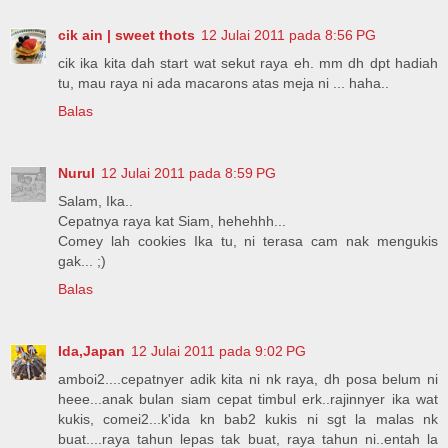
cik ain | sweet thots
12 Julai 2011 pada 8:56 PG
cik ika kita dah start wat sekut raya eh. mm dh dpt hadiah
tu, mau raya ni ada macarons atas meja ni ... haha..
Balas
Nurul
12 Julai 2011 pada 8:59 PG
Salam, Ika..
Cepatnya raya kat Siam, hehehhh...
Comey lah cookies Ika tu, ni terasa cam nak mengukis
gak... ;)
Balas
Ida,Japan
12 Julai 2011 pada 9:02 PG
amboi2....cepatnyer adik kita ni nk raya, dh posa belum ni
heee...anak bulan siam cepat timbul erk..rajinnyer ika wat
kukis, comei2...k'ida kn bab2 kukis ni sgt la malas nk
buat....raya tahun lepas tak buat, raya tahun ni..entah la