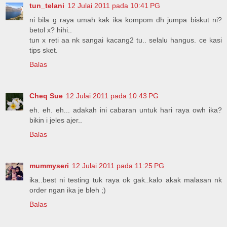
tun_telani
12 Julai 2011 pada 10:41 PG
ni bila g raya umah kak ika kompom dh jumpa biskut ni?
betol x? hihi..
tun x reti aa nk sangai kacang2 tu.. selalu hangus. ce kasi
tips sket.
Balas
Cheq Sue
12 Julai 2011 pada 10:43 PG
eh. eh. eh... adakah ini cabaran untuk hari raya owh ika?
bikin i jeles ajer..
Balas
mummyseri
12 Julai 2011 pada 11:25 PG
ika..best ni testing tuk raya ok gak..kalo akak malasan nk
order ngan ika je bleh ;)
Balas