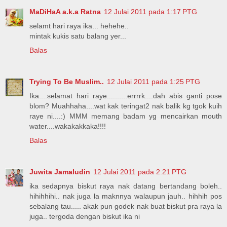
MaDiHaA a.k.a Ratna
12 Julai 2011 pada 1:17 PTG
selamt hari raya ika... hehehe..
mintak kukis satu balang yer...
Balas
Trying To Be Muslim..
12 Julai 2011 pada 1:25 PTG
Ika....selamat hari raye..........errrrk....dah abis ganti pose
blom? Muahhaha....wat kak teringat2 nak balik kg tgok kuih
raye ni....:) MMM memang badam yg mencairkan mouth
water....wakakakkaka!!!!
Balas
Juwita Jamaludin
12 Julai 2011 pada 2:21 PTG
ika sedapnya biskut raya nak datang bertandang boleh..
hihihhihi.. nak juga la maknnya walaupun jauh.. hihhih pos
sebalang tau..... akak pun godek nak buat biskut pra raya la
juga.. tergoda dengan biskut ika ni