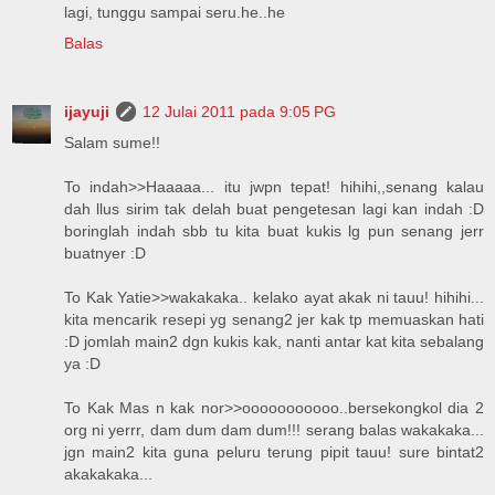
lagi, tunggu sampai seru.he..he
Balas
ijayuji
12 Julai 2011 pada 9:05 PG
Salam sume!!
To indah>>Haaaaa... itu jwpn tepat! hihihi,,senang kalau
dah llus sirim tak delah buat pengetesan lagi kan indah :D
boringlah indah sbb tu kita buat kukis lg pun senang jerr
buatnyer :D
To Kak Yatie>>wakakaka.. kelako ayat akak ni tauu! hihihi...
kita mencarik resepi yg senang2 jer kak tp memuaskan hati
:D jomlah main2 dgn kukis kak, nanti antar kat kita sebalang
ya :D
To Kak Mas n kak nor>>ooooooooooo..bersekongkol dia 2
org ni yerrr, dam dum dam dum!!! serang balas wakakaka...
jgn main2 kita guna peluru terung pipit tauu! sure bintat2
akakakaka...