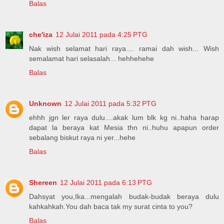
Balas
che'iza
12 Julai 2011 pada 4:25 PTG
Nak wish selamat hari raya.... ramai dah wish... Wish
semalamat hari selasalah... hehhehehe
Balas
Unknown
12 Julai 2011 pada 5:32 PTG
ehhh jgn ler raya dulu....akak lum blk kg ni..haha harap
dapat la beraya kat Mesia thn ni..huhu apapun order
sebalang biskut raya ni yer...hehe
Balas
Shereen
12 Julai 2011 pada 6:13 PTG
Dahsyat you,Ika...mengalah budak-budak beraya dulu
kahkahkah.You dah baca tak my surat cinta to you?
Balas