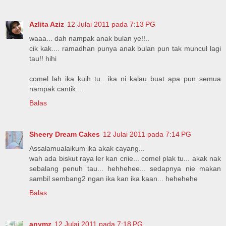
Azlita Aziz
12 Julai 2011 pada 7:13 PG
waaa... dah nampak anak bulan ye!!..
cik kak.... ramadhan punya anak bulan pun tak muncul lagi
tau!! hihi
comel lah ika kuih tu.. ika ni kalau buat apa pun semua
nampak cantik...
Balas
Sheery Dream Cakes
12 Julai 2011 pada 7:14 PG
Assalamualaikum ika akak cayang...
wah ada biskut raya ler kan cnie... comel plak tu... akak nak
sebalang penuh tau... hehhehee... sedapnya nie makan
sambil sembang2 ngan ika kan ika kaan... hehehehe
Balas
anymz
12 Julai 2011 pada 7:18 PG