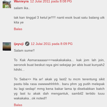
Wanieyra
12 Julai 2011 pada 8:08 PG
salam ika..
tak kan tinggal 3 ketul je!!!!! nanti esok buat satu balang utk
kita ye
Balas
ijayuji
12 Julai 2011 pada 8:09 PG
Salam sume!!
To Kak Asmaraaaaa>>>wakakakaka... kak jom lah join,
seronok buat beskut raya gini sekejap jer abis buat kunyah2
hihihi...
To Saba>> Ha ar! akak yg last2 tu mcm terentung sikit
pastu bila rasa owwwwhhhhh.. baru phm yg putih melepak
itu lagi sedap! mmg kena bakar lama tp disebabkan batch
yg last tu akak dah mengantuk, sambil2 tertido tuuu
wakakaka...ok noted!!
Balas