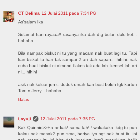
CT Delima
12 Julai 2011 pada 7:34 PG
As'salam Ika
Selamat hari rayaaa!! rasanya ika dah dtg bulan dulu kot...
hahaha.
Bila nampak biskut ni tu yang macam nak buat lagi tu. Tapi
kan biskut tu hari tak sampai 2 ari dah sapan... hihihi. nak
cuba buat biskut ni almond flakes tak ada lah..kensel lah ari
ni... hihihi
asik nak keluar jerrr...duduk umah kan best boleh tgk kartun
Tom n Jerry... hahaha
Balas
ijayuji
12 Julai 2011 pada 7:35 PG
Kak Quinnie>>Ha ar kak! sama lah!!! wakakaka..kdg tu pun
kalau nak masak2 pun sma, beriya iya sgt nak buat itu ini
nak masak itu ini bhn dah kuarkan last2 masukkan balik