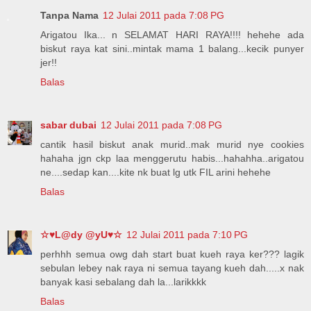
Tanpa Nama
12 Julai 2011 pada 7:08 PG
Arigatou Ika... n SELAMAT HARI RAYA!!!! hehehe ada
biskut raya kat sini..mintak mama 1 balang...kecik punyer
jer!!
Balas
sabar dubai
12 Julai 2011 pada 7:08 PG
cantik hasil biskut anak murid..mak murid nye cookies
hahaha jgn ckp laa menggerutu habis...hahahha..arigatou
ne....sedap kan....kite nk buat lg utk FIL arini hehehe
Balas
☆♥L@dy @yU♥☆
12 Julai 2011 pada 7:10 PG
perhhh semua owg dah start buat kueh raya ker??? lagik
sebulan lebey nak raya ni semua tayang kueh dah.....x nak
banyak kasi sebalang dah la...larikkkk
Balas