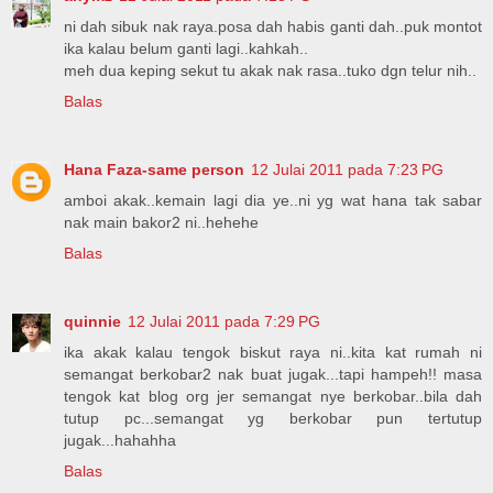
ni dah sibuk nak raya.posa dah habis ganti dah..puk montot
ika kalau belum ganti lagi..kahkah..
meh dua keping sekut tu akak nak rasa..tuko dgn telur nih..
Balas
Hana Faza-same person
12 Julai 2011 pada 7:23 PG
amboi akak..kemain lagi dia ye..ni yg wat hana tak sabar
nak main bakor2 ni..hehehe
Balas
quinnie
12 Julai 2011 pada 7:29 PG
ika akak kalau tengok biskut raya ni..kita kat rumah ni
semangat berkobar2 nak buat jugak...tapi hampeh!! masa
tengok kat blog org jer semangat nye berkobar..bila dah
tutup pc...semangat yg berkobar pun tertutup
jugak...hahahha
Balas