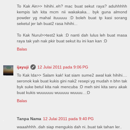
To Kak Ain>> hihihi..eh? mac buat sekut raya? aduhhhhh
kempis lah kita mcm nii wakakaka... byk guna almond
powder yg mahal ituuuuu :D boleh buat tp kasi sorang
seketul jer lah buat2 rasa hihihi...
To Kak Nurul>>test2 kak :D nanti dah lulus leh buat masa
raya tak yah nak pkir buat sekut itu ini kan kan :D
Balas
ijayuji
12 Julai 2011 pada 9:06 PG
To Kak Ida>> Salam kak! kat siam sume2 awal kak hihihi....
seronok kak buat kukis gini nak2 resepi yg mudah n bhn tak
byk suke betul kita nak mencuba :D meh sini kita seru akak
buat kukis wuuuuuu wuuuuu wuuuu...:D
Balas
Tanpa Nama
12 Julai 2011 pada 9:40 PG
waaahhhh..dah siap mengukis dah ni..buat tak tahan ler..