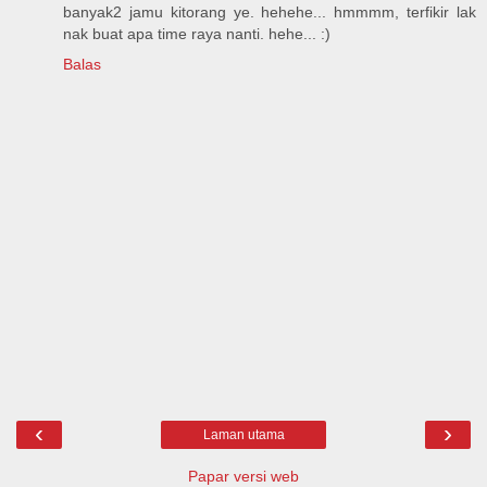
banyak2 jamu kitorang ye. hehehe... hmmmm, terfikir lak
nak buat apa time raya nanti. hehe... :)
Balas
‹
›
Laman utama
Papar versi web