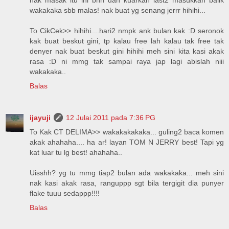
wakakaka sbb malas! nak buat yg senang jerrr hihihi...
To CikCek>> hihihi....hari2 nmpk ank bulan kak :D seronok
kak buat beskut gini, tp kalau free lah kalau tak free tak
denyer nak buat beskut gini hihihi meh sini kita kasi akak
rasa :D ni mmg tak sampai raya jap lagi abislah niii
wakakaka..
Balas
ijayuji
12 Julai 2011 pada 7:36 PG
To Kak CT DELIMA>> wakakakakaka... guling2 baca komen
akak ahahaha.... ha ar! layan TOM N JERRY best! Tapi yg
kat luar tu lg best! ahahaha..
Uisshh? yg tu mmg tiap2 bulan ada wakakaka... meh sini
nak kasi akak rasa, ranguppp sgt bila tergigit dia punyer
flake tuuu sedappp!!!!
Balas