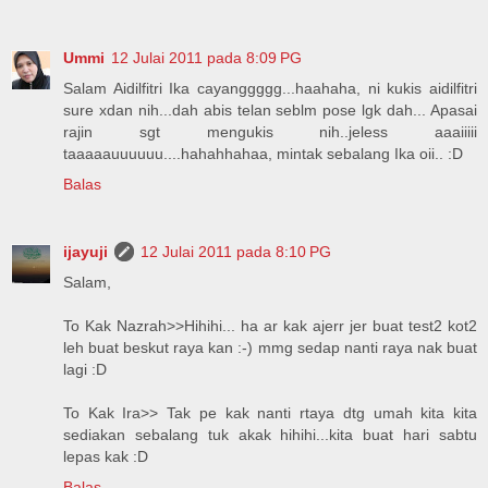
Ummi
12 Julai 2011 pada 8:09 PG
Salam Aidilfitri Ika cayanggggg...haahaha, ni kukis aidilfitri
sure xdan nih...dah abis telan seblm pose lgk dah... Apasai
rajin sgt mengukis nih..jeless aaaiiiii
taaaaauuuuuu....hahahhahaa, mintak sebalang Ika oii.. :D
Balas
ijayuji
12 Julai 2011 pada 8:10 PG
Salam,
To Kak Nazrah>>Hihihi... ha ar kak ajerr jer buat test2 kot2
leh buat beskut raya kan :-) mmg sedap nanti raya nak buat
lagi :D
To Kak Ira>> Tak pe kak nanti rtaya dtg umah kita kita
sediakan sebalang tuk akak hihihi...kita buat hari sabtu
lepas kak :D
Balas