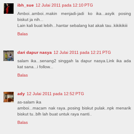
ibh_sue
12 Julai 2011 pada 12:10 PTG
Amboi..amboi..makin menjadi-jadi ko ika...asyik posing
biskut ja nih...
Lain kali buat lebih...hantar sebalang kat akak tau..kikikikiii
Balas
dari dapur nasya
12 Julai 2011 pada 12:21 PTG
salam ika...senang2 singgah la dapur nasya.Link ika ada
kat sana...i follow...
Balas
ady
12 Julai 2011 pada 12:52 PTG
as-salam ika
amboi...macam nak raya..posing biskut pulak..npk menarik
biskut tu..blh lah buat untuk raya nanti..
Balas