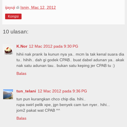
ijayuji
di
Isnin, Mac 12, 2012
Kongsi
10 ulasan:
K.Nor
12 Mac 2012 pada 9:30 PG
hihii nak prank la kunun nya ya.. mcm la tak kenal suara dia
tu.. hihih.. dah gi godek CPAB.. buat dabel adunan ya.. akak
nak satu adunan tau.. bukan satu keping jer CPAB tu :)
Balas
tun_telani
12 Mac 2012 pada 9:36 PG
tun pun kurangkan chco chip dia. hihi..
rupa swirl pelik xpe, jgn benyek cam tun nyer.. hihi...
jom2 pakat wat CPAB ^^
Balas