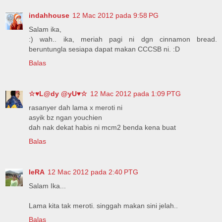
indahhouse
12 Mac 2012 pada 9:58 PG
Salam ika,
:) wah.. ika, meriah pagi ni dgn cinnamon bread.
beruntungla sesiapa dapat makan CCCSB ni. :D
Balas
☆♥L@dy @yU♥☆
12 Mac 2012 pada 1:09 PTG
rasanyer dah lama x meroti ni
asyik bz ngan youchien
dah nak dekat habis ni mcm2 benda kena buat
Balas
IeRA
12 Mac 2012 pada 2:40 PTG
Salam Ika...
Lama kita tak meroti. singgah makan sini jelah..
Balas