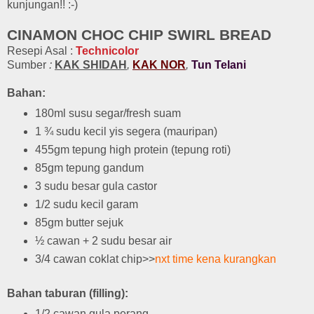
kunjungan!! :-)
CINAMON CHOC CHIP SWIRL BREAD
Resepi Asal :
Technicolor
Sumber
:
KAK SHIDAH
,
KAK NOR
,
Tun Telani
Bahan:
180ml susu segar/fresh suam
1 ¾ sudu kecil yis segera (mauripan)
455gm tepung high protein (tepung roti)
85gm tepung gandum
3 sudu besar gula castor
1/2 sudu kecil garam
85gm butter sejuk
½ cawan + 2 sudu besar air
3/4 cawan coklat chip>>
nxt time kena kurangkan
Bahan taburan (filling):
1/2 cawan gula perang