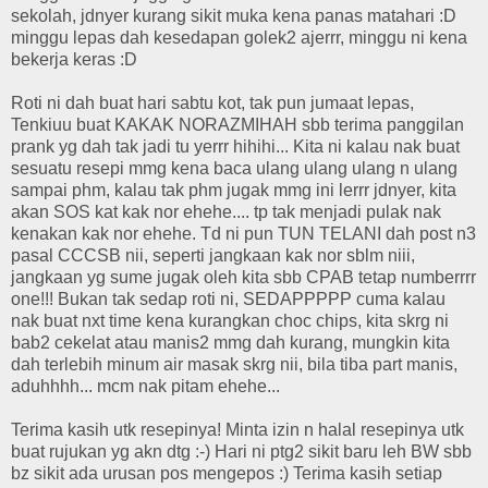
sekolah, jdnyer kurang sikit muka kena panas matahari :D
minggu lepas dah kesedapan golek2 ajerrr, minggu ni kena
bekerja keras :D
Roti ni dah buat hari sabtu kot, tak pun jumaat lepas,
Tenkiuu buat KAKAK NORAZMIHAH sbb terima panggilan
prank yg dah tak jadi tu yerrr hihihi... Kita ni kalau nak buat
sesuatu resepi mmg kena baca ulang ulang ulang n ulang
sampai phm, kalau tak phm jugak mmg ini lerrr jdnyer, kita
akan SOS kat kak nor ehehe.... tp tak menjadi pulak nak
kenakan kak nor ehehe. Td ni pun TUN TELANI dah post n3
pasal CCCSB nii, seperti jangkaan kak nor sblm niii,
jangkaan yg sume jugak oleh kita sbb CPAB tetap numberrrr
one!!! Bukan tak sedap roti ni, SEDAPPPPP cuma kalau
nak buat nxt time kena kurangkan choc chips, kita skrg ni
bab2 cekelat atau manis2 mmg dah kurang, mungkin kita
dah terlebih minum air masak skrg nii, bila tiba part manis,
aduhhhh... mcm nak pitam ehehe...
Terima kasih utk resepinya! Minta izin n halal resepinya utk
buat rujukan yg akn dtg :-) Hari ni ptg2 sikit baru leh BW sbb
bz sikit ada urusan pos mengepos :) Terima kasih setiap