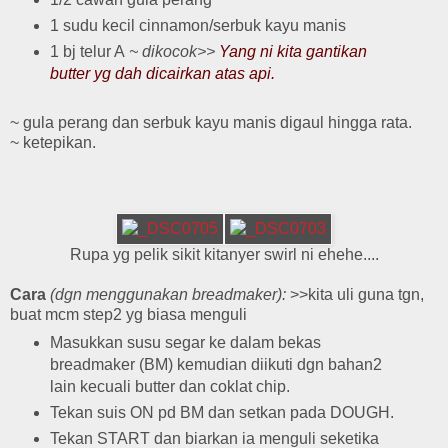
1 sudu kecil cinnamon/serbuk kayu manis
1 bj telur A
~ dikocok>>
Yang ni kita gantikan
butter yg dah dicairkan atas api.
~ gula perang dan serbuk kayu manis digaul hingga rata.
~ ketepikan.
Rupa yg pelik sikit kitanyer swirl ni ehehe....
Cara
(dgn menggunakan breadmaker):
>>kita uli guna tgn,
buat mcm step2 yg biasa menguli
Masukkan susu segar ke dalam bekas
breadmaker (BM) kemudian diikuti dgn bahan2
lain kecuali butter dan coklat chip.
Tekan suis ON pd BM dan setkan pada DOUGH.
Tekan START dan biarkan ia menguli seketika