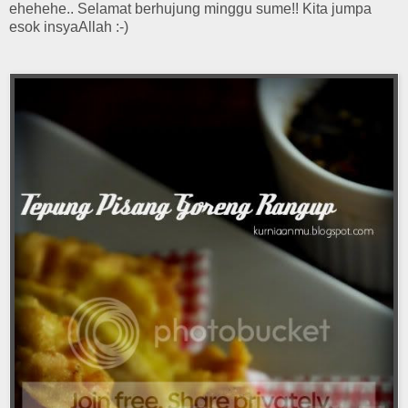
ehehehe.. Selamat berhujung minggu sume!! Kita jumpa
esok insyaAllah :-)