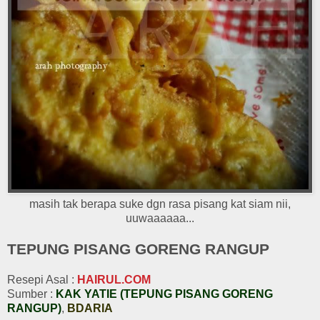
masih tak berapa suke dgn rasa pisang kat siam nii,
uuwaaaaaa...
TEPUNG PISANG GORENG RANGUP
Resepi Asal :
HAIRUL.COM
Sumber :
KAK YATIE (TEPUNG PISANG GORENG
RANGUP)
,
BDARIA