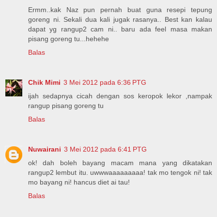
Ermm..kak Naz pun pernah buat guna resepi tepung
goreng ni. Sekali dua kali jugak rasanya.. Best kan kalau
dapat yg rangup2 cam ni.. baru ada feel masa makan
pisang goreng tu...hehehe
Balas
Chik Mimi
3 Mei 2012 pada 6:36 PTG
ijah sedapnya cicah dengan sos keropok lekor ,nampak
rangup pisang goreng tu
Balas
Nuwairani
3 Mei 2012 pada 6:41 PTG
ok! dah boleh bayang macam mana yang dikatakan
rangup2 lembut itu. uwwwaaaaaaaaa! tak mo tengok ni! tak
mo bayang ni! hancus diet ai tau!
Balas