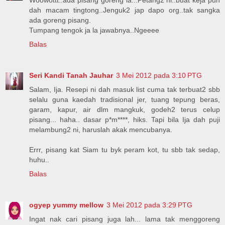
Woowottt..ada pisang goreng la...Petang2 ni..buat keja pun
dah macam tingtong..Jenguk2 jap dapo org..tak sangka
ada goreng pisang.
Tumpang tengok ja la jawabnya..Ngeeee
Balas
Seri Kandi Tanah Jauhar
3 Mei 2012 pada 3:10 PTG
Salam, Ija. Resepi ni dah masuk list cuma tak terbuat2 sbb
selalu guna kaedah tradisional jer, tuang tepung beras,
garam, kapur, air dlm mangkuk, godeh2 terus celup
pisang... haha.. dasar p*m****, hiks. Tapi bila Ija dah puji
melambung2 ni, haruslah akak mencubanya.
Errr, pisang kat Siam tu byk peram kot, tu sbb tak sedap,
huhu..
Balas
ogyep yummy mellow
3 Mei 2012 pada 3:29 PTG
Ingat nak cari pisang juga lah... lama tak menggoreng