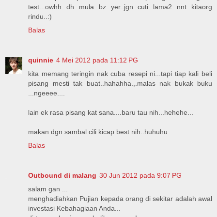
test...owhh dh mula bz yer..jgn cuti lama2 nnt kitaorg
rindu..:)
Balas
quinnie
4 Mei 2012 pada 11:12 PG
kita memang teringin nak cuba resepi ni...tapi tiap kali beli
pisang mesti tak buat..hahahha.,.malas nak bukak buku
...ngeeee....
lain ek rasa pisang kat sana....baru tau nih...hehehe...
makan dgn sambal cili kicap best nih..huhuhu
Balas
Outbound di malang
30 Jun 2012 pada 9:07 PG
salam gan ...
menghadiahkan Pujian kepada orang di sekitar adalah awal
investasi Kebahagiaan Anda...