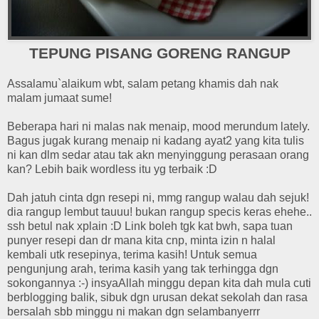
TEPUNG PISANG GORENG RANGUP
Assalamu`alaikum wbt, salam petang khamis dah nak
malam jumaat sume!
Beberapa hari ni malas nak menaip, mood merundum lately.
Bagus jugak kurang menaip ni kadang ayat2 yang kita tulis
ni kan dlm sedar atau tak akn menyinggung perasaan orang
kan? Lebih baik wordless itu yg terbaik :D
Dah jatuh cinta dgn resepi ni, mmg rangup walau dah sejuk!
dia rangup lembut tauuu! bukan rangup specis keras ehehe..
ssh betul nak xplain :D Link boleh tgk kat bwh, sapa tuan
punyer resepi dan dr mana kita cnp, minta izin n halal
kembali utk resepinya, terima kasih! Untuk semua
pengunjung arah, terima kasih yang tak terhingga dgn
sokongannya :-) insyaAllah minggu depan kita dah mula cuti
berblogging balik, sibuk dgn urusan dekat sekolah dan rasa
bersalah sbb minggu ni makan dgn selambanyerrr