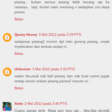
pisang... bukan semua pisang lebih kurang aje ke
rasanya... tapi, durian siam memang x sedapkan cos depa
peram.
Balas
Qasey Honey
3 Mei 2012 pada 3:29 PTG
sedapnye petang2 mcmni dpt mkn goreng pisang...nmpk
myelerakan dan tentula sedap ni...
Balas
Unknown
3 Mei 2012 pada 3:32 PTG
salam Ika,esuk nak beli pisang dan nak buat camni jugak
sedap ooooo makan pisang panas2 macam ni...
Balas
Amie
3 Mei 2012 pada 3:45 PTG
Cuaca panas terik. Mata pun layu aje... tiba-tiba tercelik