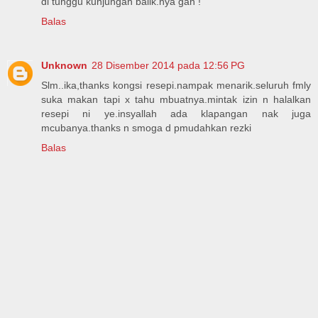
di tunggu kunjungan balik.nya gan !
Balas
Unknown
28 Disember 2014 pada 12:56 PG
Slm..ika,thanks kongsi resepi.nampak menarik.seluruh fmly
suka makan tapi x tahu mbuatnya.mintak izin n halalkan
resepi ni ye.insyallah ada klapangan nak juga
mcubanya.thanks n smoga d pmudahkan rezki
Balas