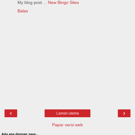
My blog post ...
New Bingo Sites
Balas
‹
›
Laman utama
Papar versi web
Ada apa dengan saya...