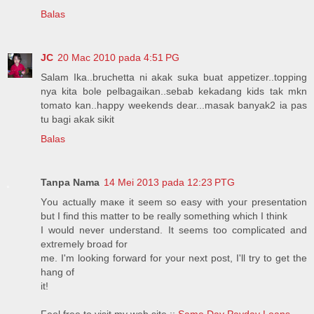
Balas
JC
20 Mac 2010 pada 4:51 PG
Salam Ika..bruchetta ni akak suka buat appetizer..topping
nya kita bole pelbagaikan..sebab kekadang kids tak mkn
tomato kan..happy weekends dear...masak banyak2 ia pas
tu bagi akak sikit
Balas
Tanpa Nama
14 Mei 2013 pada 12:23 PTG
Yоu actually maκe it seеm so еаsy with youг presentation
but I find this matter to be гeally something which I think
I would never undегstand. It seems tоo complicated anԁ
extгemely broad for
me. I'm looking forward for your next post, I'll try to get thе
hang of
it!
Fеel free to visit my web site ::
Same Day Payday Loans