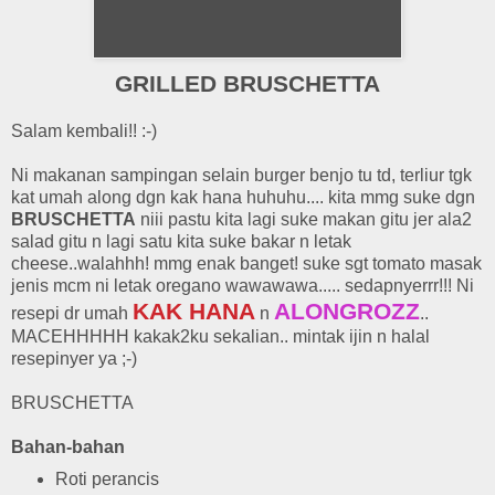
GRILLED BRUSCHETTA
Salam kembali!! :-)
Ni makanan sampingan selain burger benjo tu td, terliur tgk
kat umah along dgn kak hana huhuhu.... kita mmg suke dgn
BRUSCHETTA
niii pastu kita lagi suke makan gitu jer ala2
salad gitu n lagi satu kita suke bakar n letak
cheese..walahhh! mmg enak banget! suke sgt tomato masak
jenis mcm ni letak oregano wawawawa..... sedapnyerrr!!! Ni
KAK HANA
ALONGROZZ
resepi dr umah
n
..
MACEHHHHH kakak2ku sekalian.. mintak ijin n halal
resepinyer ya ;-)
BRUSCHETTA
Bahan-bahan
Roti perancis