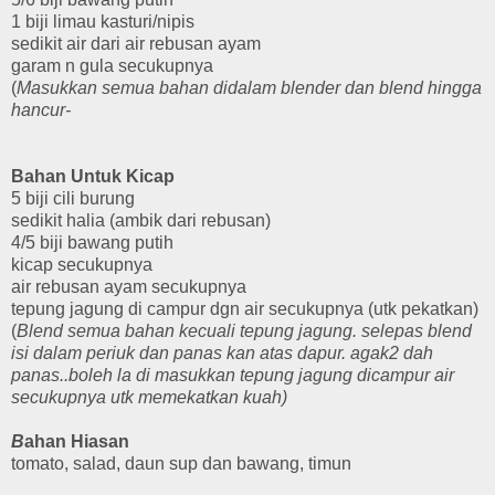
1 biji limau kasturi/nipis
sedikit air dari air rebusan ayam
garam n gula secukupnya
(
Masukkan semua bahan didalam blender dan blend hingga
hancur-
Bahan Untuk Kicap
5 biji cili burung
sedikit halia (ambik dari rebusan)
4/5 biji bawang putih
kicap secukupnya
air rebusan ayam secukupnya
tepung jagung di campur dgn air secukupnya (utk pekatkan)
(
Blend semua bahan kecuali tepung jagung. selepas blend
isi dalam periuk dan panas kan atas dapur. agak2 dah
panas..boleh la di masukkan tepung jagung dicampur air
secukupnya utk memekatkan kuah)
B
ahan Hiasan
tomato, salad, daun sup dan bawang, timun