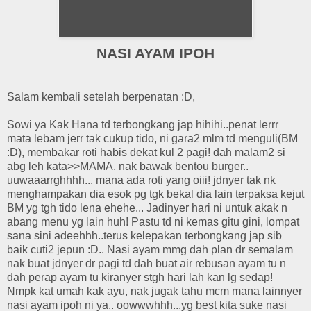
NASI AYAM IPOH
Salam kembali setelah berpenatan :D,
Sowi ya Kak Hana td terbongkang jap hihihi..penat lerrr
mata lebam jerr tak cukup tido, ni gara2 mlm td menguli(BM
:D), membakar roti habis dekat kul 2 pagi! dah malam2 si
abg leh kata>>MAMA, nak bawak bentou burger..
uuwaaarrghhhh... mana ada roti yang oiii! jdnyer tak nk
menghampakan dia esok pg tgk bekal dia lain terpaksa kejut
BM yg tgh tido lena ehehe... Jadinyer hari ni untuk akak n
abang menu yg lain huh! Pastu td ni kemas gitu gini, lompat
sana sini adeehhh..terus kelepakan terbongkang jap sib
baik cuti2 jepun :D.. Nasi ayam mmg dah plan dr semalam
nak buat jdnyer dr pagi td dah buat air rebusan ayam tu n
dah perap ayam tu kiranyer stgh hari lah kan lg sedap!
Nmpk kat umah kak ayu, nak jugak tahu mcm mana lainnyer
nasi ayam ipoh ni ya.. oowwwhhh...yg best kita suke nasi