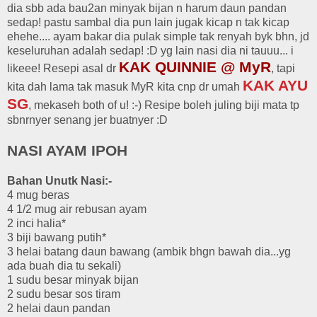
dia sbb ada bau2an minyak bijan n harum daun pandan
sedap! pastu sambal dia pun lain jugak kicap n tak kicap
ehehe.... ayam bakar dia pulak simple tak renyah byk bhn, jd
keseluruhan adalah sedap! :D yg lain nasi dia ni tauuu... i
KAK QUINNIE @ MyR
likeee! Resepi asal dr
, tapi
KAK AYU
kita dah lama tak masuk MyR kita cnp dr umah
SG
, mekaseh both of u! :-) Resipe boleh juling biji mata tp
sbnrnyer senang jer buatnyer :D
NASI AYAM IPOH
Bahan Unutk Nasi:-
4 mug beras
4 1/2 mug air rebusan ayam
2 inci halia*
3 biji bawang putih*
3 helai batang daun bawang (ambik bhgn bawah dia...yg
ada buah dia tu sekali)
1 sudu besar minyak bijan
2 sudu besar sos tiram
2 helai daun pandan