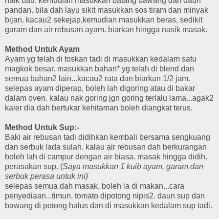
naik bau. kemudian masukkan batang bawang dan daun
pandan. bila dah layu sikit masukkan sos tiram dan minyak
bijan. kacau2 sekejap,kemudian masukkan beras, sedikit
garam dan air rebusan ayam. biarkan hingga nasik masak.
Method Untuk Ayam
Ayam yg telah di toskan tadi di masukkan kedalam satu
magkok besar. masukkan bahan* yg telah di blend dan
semua bahan2 lain...kacau2 rata dan biarkan 1/2 jam.
selepas ayam diperap, boleh lah digoring atau di bakar
dalam oven. kalau nak goring jgn goring terlalu lama...agak2
kaler dia dah bertukar kehitaman boleh diangkat terus.
Method Untuk Sup:-
Baki air rebusan tadi didihkan kembali bersama sengkuang
dan serbuk lada sulah. kalau air rebusan dah berkurangan
boleh lah di campur dengan air biasa. masak hingga didih.
perasakan sup. (
Saya masukkan 1 kuib ayam, garam dan
serbuk perasa untuk ini)
selepas semua dah masak, boleh la di makan...cara
penyediaan...timun, tomato dipotong nipis2. daun sup dan
bawang di potong halus dan di masukkan kedalam sup tadi.