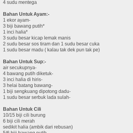
4 sudu mentega
Bahan Untuk Ayam:-
1 ekor ayam-
3 biji bawang putih*
1 inci halia*
3 sudu besar kicap lemak manis
2 sudu besar sos tiram dan 1 sudu besar cuka
1 sudu besar madu ( kalau tak dek pun tak pe)
Bahan Untuk Sup:-
air secukupnya-
4 bawang putih diketuk-
3 inci halia di hiris-
3 helai batang bawang-
1 biji sengkuang dipotong dadu-
1 sudu besar serbuk lada sulah-
Bahan Untuk Cili
10/15 biji cili burung
6 biji cili merah
sedikit halia (ambik dari rebusan)
5/6 biji bawang putih