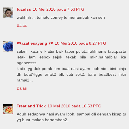
fuzidss
10 Mei 2010 pada 7:53 PTG
wahhhh ... tomato comey tu menambah kan seri
Balas
♥♥azatiesayang ♥♥
10 Mei 2010 pada 8:27 PTG
salam ika..nie k.atie bwk tapai pulut...fuh!manis tau..pastu
letak lam esbox..sejuk tekak bila mkn.ha!ha!biar ika
ngencesss.
k.atie yg dok perak lom buat nasi ayam ipoh nie...bini ninja
dh buat?tggu anak2 blk cuti sok2, baru buat!best mkn
ramai2...
Balas
Treat and Trick
10 Mei 2010 pada 10:53 PTG
Aduh sedapnya nasi ayam Ipoh, sambal cili dengan kicap tu
yg buat makan bertambah2....