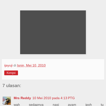
ijayuji
di
Isnin, Mei 10, 2010
Kongsi
7 ulasan:
Mrs Reddy
10 Mei 2010 pada 4:13 PTG
wah sedapnya nasi ayam ipoh tu